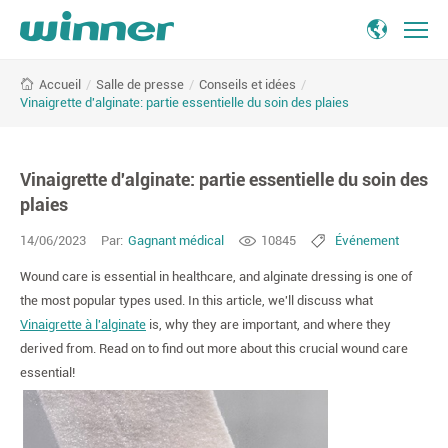
Vinaigrette
/
Salle de presse
/
Conseils et idées
/
Accueil
d'alginate:
Vinaigrette d'alginate: partie essentielle du soin des plaies
partie
essentielle
du
Vinaigrette d'alginate: partie essentielle du soin des
soin
des
plaies
plaies
14/06/2023
Par:
Gagnant médical
10845
Événement
Wound care is essential in healthcare, and alginate dressing is one of
the most popular types used. In this article, we'll discuss what
Vinaigrette à l'alginate
is, why they are important, and where they
derived from. Read on to find out more about this crucial wound care
essential!