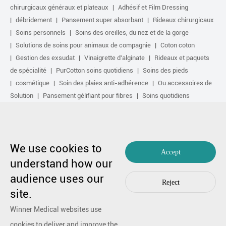
chirurgicaux généraux et plateaux
Adhésif et Film Dressing
débridement
Pansement super absorbant
Rideaux chirurgicaux
Soins personnels
Soins des oreilles, du nez et de la gorge
Solutions de soins pour animaux de compagnie
Coton coton
Gestion des exsudat
Vinaigrette d'alginate
Rideaux et paquets
de spécialité
PurCotton soins quotidiens
Soins des pieds
cosmétique
Soin des plaies anti-adhérence
Ou accessoires de
Solution
Pansement gélifiant pour fibres
Soins quotidiens
Autres produits purcotton
non-tissé
Réparation de cicatrice
Soins sportifs
Kit de base
Solution antimicrobienne
Traitement actif biologique
Traitement de Compression
We use cookies to
Accept
Copyright par 1991-2023 Winner Medical Co., Ltd. Tous droits réservés.
understand how our
Lcpe (1999) : lcpe (1999) : lcpe (1999) : lcpe (1999) : lcpe (1999) :
Plan du
audience uses our
site
|
Politique de confidentialité
Reject
En cas de préoccupation,
Contactez nous
by Huahanlink
site.
Winner Medical websites use
cookies to deliver and improve the