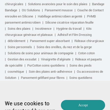
chirurgicales
Solutions avancées pour le soin des plaies
Bandage
Bandage
OU Solutions
Pansement mousse
Couche de Contact
enroulée en Silicone
Habillage antimicrobien argenté
PHMB
pansement antimicrobien
Silicone cicatrice réparation feuille
Soins des plaies
Incotinence
Hygiène du travail
Kits
chirurgicaux généraux et plateaux
Adhésif et Film Dressing
débridement
Pansement super absorbant
Rideaux chirurgicaux
Soins personnels
Soins des oreilles, du nez et de la gorge
Solutions de soins pour animaux de compagnie
Coton coton
Gestion des exsudat
Vinaigrette d'alginate
Rideaux et paquets
de spécialité
PurCotton soins quotidiens
Soins des pieds
cosmétique
Soin des plaies anti-adhérence
Ou accessoires de
Solution
Pansement gélifiant pour fibres
Soins quotidiens
Autres produits purcotton
non-tissé
Réparation de cicatrice
Soins sportifs
Kit de base
Solution antimicrobienne
Traitement actif biologique
Traitement de Compression
We use cookies to
Accept
Copyright par 1991-2023 Winner Medical Co., Ltd. Tous droits réservés.