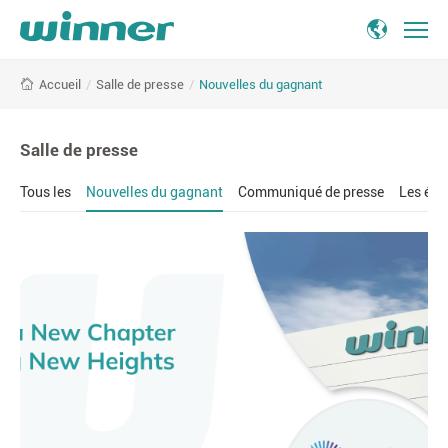
Nouvelles
/
Salle de presse
/
Nouvelles du gagnant
Accueil
du
gagnant
-
Salle de presse
Winner
Medical
Tous les
Nouvelles du gagnant
Communiqué de presse
Les év