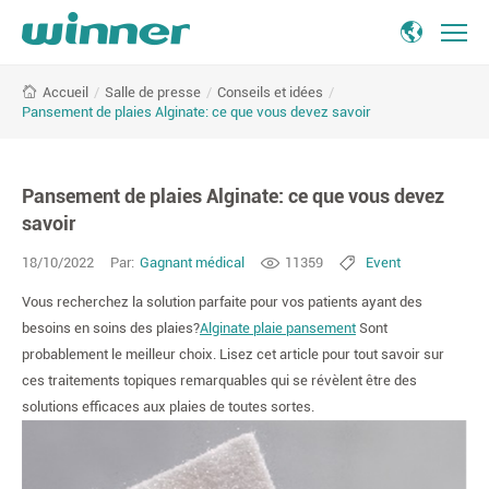
Pansement
/
Salle de presse
/
Conseils et idées
/
Accueil
de
Pansement de plaies Alginate: ce que vous devez savoir
plaies
Alginate:
ce
Pansement de plaies Alginate: ce que vous devez
que
vous
savoir
devez
18/10/2022
Par:
Gagnant médical
11359
Event
savoir
Vous recherchez la solution parfaite pour vos patients ayant des
besoins en soins des plaies?
Alginate plaie pansement
Sont
probablement le meilleur choix. Lisez cet article pour tout savoir sur
ces traitements topiques remarquables qui se révèlent être des
solutions efficaces aux plaies de toutes sortes.