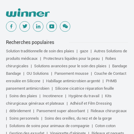
Recherches populaires
Solution traditionnelle de soin des plaies
gaze
Autres Solutions de
produits médicaux
Protecteurs liquides pour la peau
Robes
chirurgicales
Solutions avancées pour le soin des plaies
Bandage
Bandage
OU Solutions
Pansement mousse
Couche de Contact
enroulée en Silicone
Habillage antimicrobien argenté
PHMB
pansement antimicrobien
Silicone cicatrice réparation feuille
Soins des plaies
Incotinence
Hygiène du travail
Kits
chirurgicaux généraux et plateaux
Adhésif et Film Dressing
débridement
Pansement super absorbant
Rideaux chirurgicaux
Soins personnels
Soins des oreilles, du nez et de la gorge
Solutions de soins pour animaux de compagnie
Coton coton
Gestion des exsudat
Vinaigrette d'alginate
Rideaux et paquets