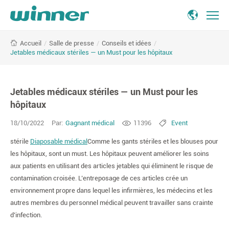
Jetables
/
Salle de presse
/
Conseils et idées
/
Accueil
médicaux
Jetables médicaux stériles — un Must pour les hôpitaux
stériles
—
un
Jetables médicaux stériles — un Must pour les
Must
pour
hôpitaux
les
18/10/2022
Par:
Gagnant médical
11396
Event
hôpitaux
stérile
Diaposable médical
Comme les gants stériles et les blouses pour
les hôpitaux, sont un must. Les hôpitaux peuvent améliorer les soins
aux patients en utilisant des articles jetables qui éliminent le risque de
contamination croisée. L’entreposage de ces articles crée un
environnement propre dans lequel les infirmières, les médecins et les
autres membres du personnel médical peuvent travailler sans crainte
d’infection.