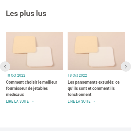
Les plus lus
 2022
18 Oct 2022
18 Oct 202
t choisir le meilleur
Les pansements exsudés: ce
À quoi se
sseur de jetables
qu’ils sont et comment ils
à exsudat 
aux
fonctionnent
A SUITE
LIRE LA SUITE
LIRE LA SU