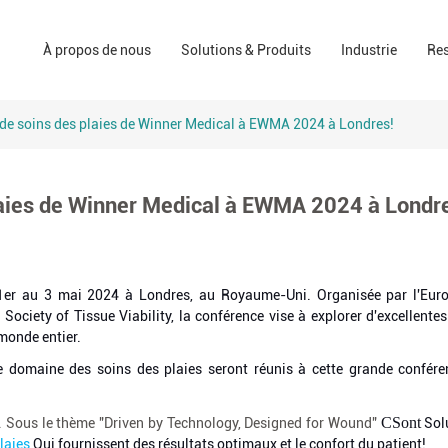
Solutions de soin des plaies
pharmacie
À propos de nous
Solutions & Produits
Industrie
Re
La société
Solutions de salle d'opération
Le PPE
Les marques
Solutions de soins à domicile
consommateu
s de soins des plaies de Winner Medical à EWMA 2024 à Londres!
Domaine indus
plaies de Winner Medical à EWMA 2024 à Londr
 1er au 3 mai 2024 à Londres, au Royaume-Uni. Organisée par l'Eu
iety of Tissue Viability, la conférence vise à explorer d'excellentes
 monde entier.
e domaine des soins des plaies seront réunis à cette grande confér
C
Sont
0. Sous le thème "Driven by Technology, Designed for Wound"
Solu
laies
Qui fournissent des résultats optimaux et le confort du patient!