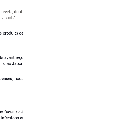
brevets, dont
 visant à
es produits de
ts ayant reçu
nis, au Japon
penses, nous
n facteur clé
 infections et