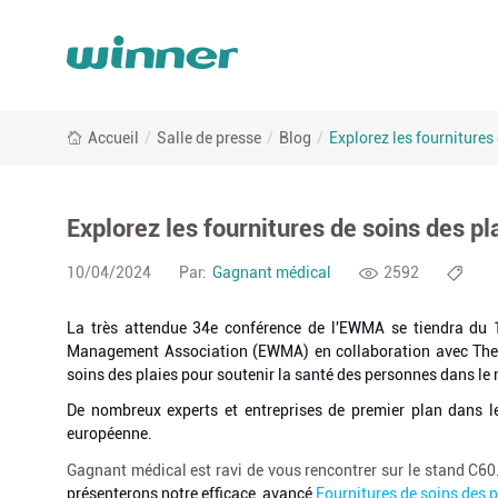
Explore
Accueil
/
Salle de presse
/
Blog
/
Explorez les fourniture
Winner
Medical’s
Wound
Care
Explorez les fournitures de soins des 
Supplies
at
10/04/2024
Par:
Gagnant médical
2592
EWMA
2024
La très attendue 34e conférence de l'EWMA se tiendra du
in
Management Association (EWMA) en collaboration avec The Soc
London!
soins des plaies pour soutenir la santé des personnes dans le
De nombreux experts et entreprises de premier plan dans l
européenne.
Gagnant médical est ravi de vous rencontrer sur le stand C6
présenterons notre efficace, avancé
Fournitures de soins des p