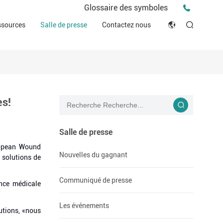
Communiqué de presse
Glossaire des symboles
Vidéos vidéos
Les événements
ssources
Salle de presse
Contactez nous
ESG
English
Conseils et idées
r
Ressources cliniques
Japan
histoires
triel
Déclaration de conformité (DOC)
Français
Blog
es!
Русский язык
بالعربية
Salle de presse
ropean Wound
Español
Nouvelles du gagnant
 solutions de
Deutsch
Communiqué de presse
ence médicale
Les événements
tions, «nous