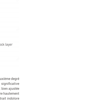
deuxième degré
significative
t bien ajustée
ère hautement
trait indolore