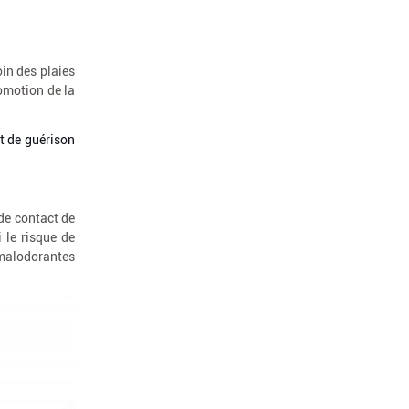
in des plaies
romotion de la
nt de guérison
de contact de
 le risque de
 malodorantes