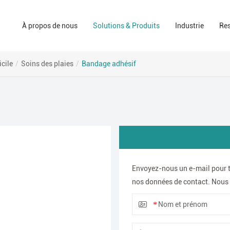
Solutions de soin des plaies
pharmacie
À propos de nous
Solutions & Produits
Industrie
Re
La société
Solutions de salle d'opération
Le PPE
Les marques
Solutions de soins à domicile
consommateu
cile
/
Soins des plaies
/
Bandage adhésif
Domaine indus
Envoyez-nous un e-mail pour t
nos données de contact. Nous 