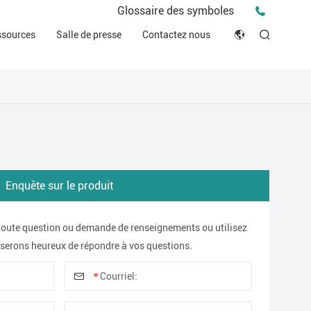
Communiqué de presse
Glossaire des symboles
Vidéos vidéos
Les événements
ssources
Salle de presse
Contactez nous
ESG
English
Conseils et idées
r
Ressources cliniques
Japan
histoires
triel
Déclaration de conformité (DOC)
Français
Blog
Русский язык
بالعربية
Enquête sur le produit
Español
oute question ou demande de renseignements ou utilisez
serons heureux de répondre à vos questions.
Deutsch